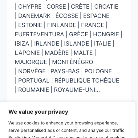
| CHYPRE | CORSE | CRÈTE | CROATIE
| DANEMARK | ÉCOSSE | ESPAGNE
| ESTONIE | FINLANDE | FRANCE |
FUERTEVENTURA | GRÈCE | HONGRIE |
IBIZA | IRLANDE | ISLANDE | ITALIE |
LAPONIE | MADÈRE | MALTE |
MAJORQUE | MONTÉNÉGRO
| NORVÈGE | PAYS-BAS | POLOGNE
| PORTUGAL | RÉPUBLIQUE TCHÈQUE
| ROUMANIE | ROYAUME-UNI…
We value your privacy
We use cookies to enhance your browsing experience,
serve personalised ads or content, and analyse our traffic.
© 2026 CHECKLIST VOYAGE - Thème
By clicking "Accept All", you consent to our use of cookies.